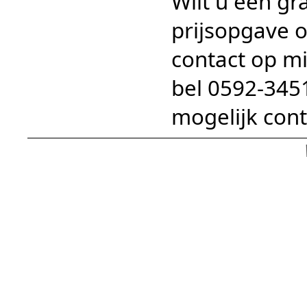
Wilt u een gra
prijsopgave 
contact op m
bel 0592-345
mogelijk cont
keukens, keukenzaken en keukenmontagebedrijven