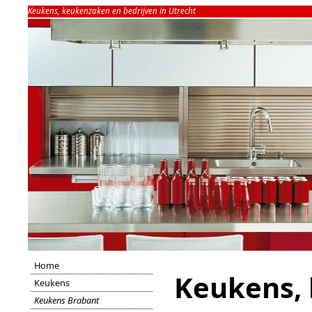
Keukens, keukenzaken en bedrijven in Utrecht
Home
Keukens,
Keukens
keukens, keukenzaken 
Keukens Brabant