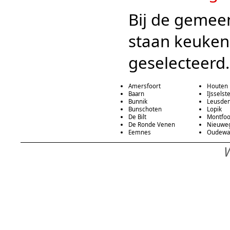
Bij de gemeen
staan keuken
geselecteerd.
Amersfoort
Houten
Baarn
IJsselst
Bunnik
Leusde
Bunschoten
Lopik
De Bilt
Montfoo
De Ronde Venen
Nieuwe
Eemnes
Oudewa
W
keukens, keukenzaken en keukenmontagebedrijven