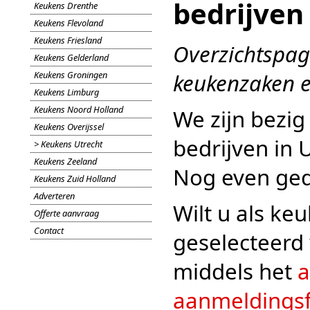
bedrijven
Keukens Drenthe
Keukens Flevoland
Keukens Friesland
Overzichtspag
Keukens Gelderland
Keukens Groningen
keukenzaken en
Keukens Limburg
Keukens Noord Holland
We zijn bezi
Keukens Overijssel
bedrijven in 
> Keukens Utrecht
Keukens Zeeland
Nog even ged
Keukens Zuid Holland
Adverteren
Wilt u als ke
Offerte aanvraag
Contact
geselecteerd
middels het
a
aanmeldingsf